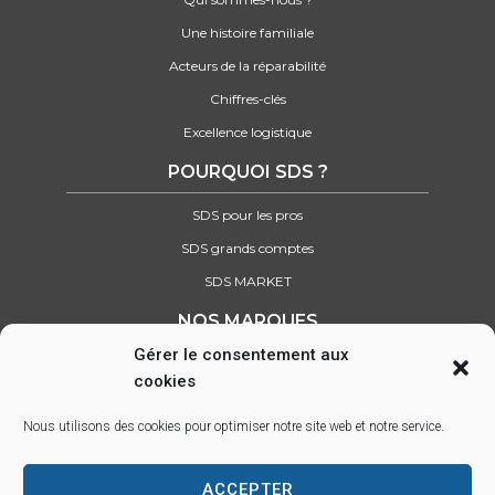
Une histoire familiale
Acteurs de la réparabilité
Chiffres-clés
Excellence logistique
POURQUOI SDS ?
SDS pour les pros
SDS grands comptes
SDS MARKET
NOS MARQUES
Gérer le consentement aux
Retrouvez tous nos partenaires
cookies
SUIVEZ-NOUS SUR :
Nous utilisons des cookies pour optimiser notre site web et notre service.
ACCEPTER