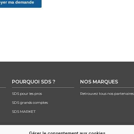
POURQUOI SDS ?
NOS MARQUES
SDS pour les pros
Retrouvez tous nos partenaires
SDS grands comptes
SDS MARKET
Gérer le consentement aux cookies