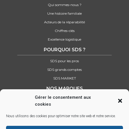
Qui sommes-nous ?
Une histoire familiale
Acteurs de la réparabilité
Chiffres-clés
Excellence logistique
POURQUOI SDS ?
SDS pour les pros
SDS grands comptes
SDS MARKET
NOS MARQUES
Gérer le consentement aux
Retrouvez tous nos partenaires
cookies
SUIVEZ-NOUS SUR :
Nous utilisons des cookies pour optimiser notre site web et notre service.