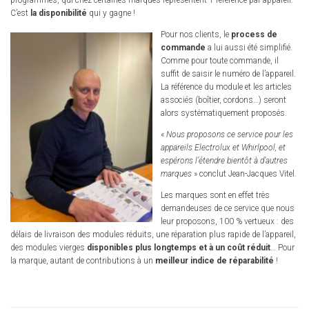
programmés, qui chez certaines marques représentent 1 référence par appareil.
C’est
la disponibilité
qui y gagne !
Pour nos clients, le
process de
commande
a lui aussi été simplifié.
Comme pour toute commande, il
suffit de saisir le numéro de l’appareil.
La référence du module et les articles
associés (boîtier, cordons…) seront
alors systématiquement proposés.
«
Nous proposons ce service pour les
appareils Electrolux et Whirlpool, et
espérons l’étendre bientôt à d’autres
marques
» conclut Jean-Jacques Vitel.
Les marques sont en effet très
demandeuses de ce service que nous
leur proposons, 100 % vertueux : des
délais de livraison des modules réduits, une réparation plus rapide de l’appareil,
des modules vierges
disponibles plus longtemps et à un coût réduit
… Pour
la marque, autant de contributions à un
meilleur indice de réparabilité
!