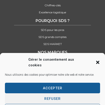
Chiffres-clés
Excellence logistique
POURQUOI SDS ?
SDS pour les pros
SDS grands comptes
SDS MARKET
NOS MARQUES
Gérer le consentement aux
Retrouvez tous nos partenaires
cookies
SUIVEZ-NOUS SUR :
Nous utilisons des cookies pour optimiser notre site web et notre service.
ACCEPTER
Parc d’activité des Lacs, 22 rue Saint-Exupéry, 33290 BLANQUEFORT –
info@sds.fr
REFUSER