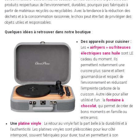
produits respectueux de l’environnement, durables, pourquoi pas fabriqués à
partir de matériaux recyclés ou recyclables. Avec la tendance à la réduction des
déchets et à la consommation raisonnée, le choix peut être fait de privilégier des
objets utiles et responsables.
Quelques idées à retrouver dans notre boutique
:
Des appareils pour cuisiner :
Les
«
airfryers » ou friteuses
électriques sans huile
sont LE
cadeau du moment. Ils
permettent notamment une
cuisine plus saine et allient
gourmandise et respect de
l’environnement en réduisant
l’empreinte carbone de la
cuisson. Autre idée pour allier
utilité et fun : la
fontaine à
chocolat
, qui permet de créer de
bons moments en famille ou
entre amis.
Une
platine vinyle
: Le retour au vinyle fait la part belle à la durabilité et à
l’authenticité. Les platines vinyles sont plébiscitées pour leur côté
intemporel, souvent fabriquées pour durer, tout en permettant à son