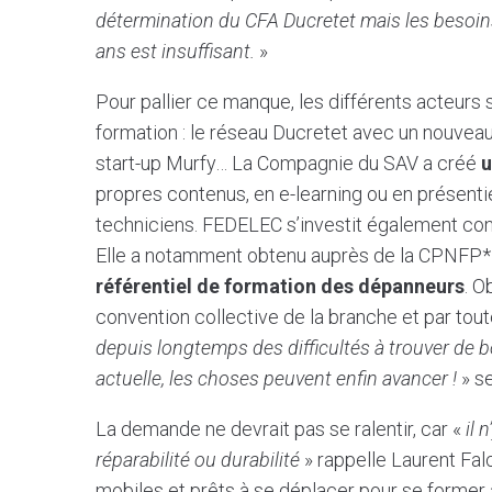
détermination du CFA Ducretet mais les besoin
ans est insuffisant.
»
Pour pallier ce manque, les différents acteurs
formation : le réseau Ducretet avec un nouvea
start-up Murfy… La Compagnie du SAV a créé
u
propres contenus, en e-learning ou en présentie
techniciens. FEDELEC s’investit également cont
Elle a notamment obtenu auprès de la CPNFP* 
référentiel de formation des dépanneurs
. O
convention collective de la branche et par tout
depuis longtemps des difficultés à trouver de b
actuelle, les choses peuvent enfin avancer !
» se
La demande ne devrait pas se ralentir, car «
il 
réparabilité ou durabilité
» rappelle Laurent Fal
mobiles et prêts à se déplacer pour se former à