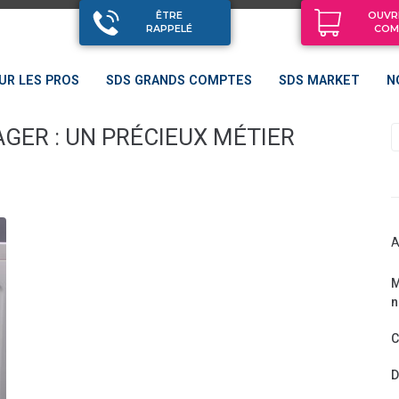
ÊTRE
OUVR
RAPPELÉ
COM
UR LES PROS
SDS GRANDS COMPTES
SDS MARKET
N
ER : UN PRÉCIEUX MÉTIER
A
M
n
C
D