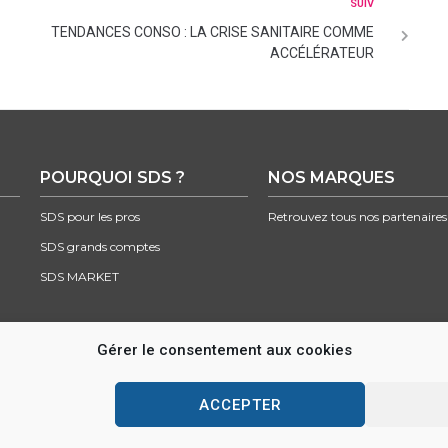
SUIV
TENDANCES CONSO : LA CRISE SANITAIRE COMME
ACCÉLÉRATEUR
POURQUOI SDS ?
NOS MARQUES
SDS pour les pros
Retrouvez tous nos partenaires
SDS grands comptes
SDS MARKET
Gérer le consentement aux cookies
Parc d’activité des Lacs, 22 rue Saint-Exupéry, 33290 BLANQUEFORT –
info@sds.f
ACCEPTER
FR
EN
ES