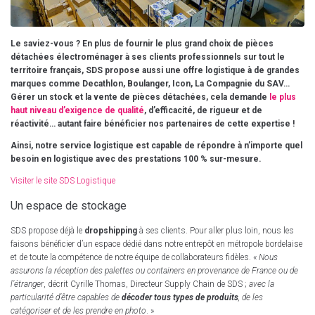
Le saviez-vous ? En plus de fournir le plus grand choix de pièces
détachées électroménager à ses clients professionnels sur tout le
territoire français, SDS propose aussi une offre logistique à de grandes
marques comme Decathlon, Boulanger, Icon, La Compagnie du SAV…
Gérer un stock et la vente de pièces détachées, cela demande
le plus
haut niveau d’exigence de qualité
, d’efficacité, de rigueur et de
réactivité… autant faire bénéficier nos partenaires de cette expertise !
Ainsi, notre service logistique est capable de répondre à n’importe quel
besoin en logistique avec des prestations 100 % sur-mesure.
Visiter le site SDS Logistique
Un espace de stockage
SDS propose déjà le
dropshipping
à ses clients. Pour aller plus loin, nous les
faisons bénéficier d’un espace dédié dans notre entrepôt en métropole bordelaise
et de toute la compétence de notre équipe de collaborateurs fidèles. «
Nous
assurons la réception des palettes ou containers en provenance de France ou de
l’étranger
, décrit Cyrille Thomas, Directeur Supply Chain de SDS ;
avec la
particularité d’être capables de
décoder tous types de produits
, de les
catégoriser et de les prendre en photo
. »