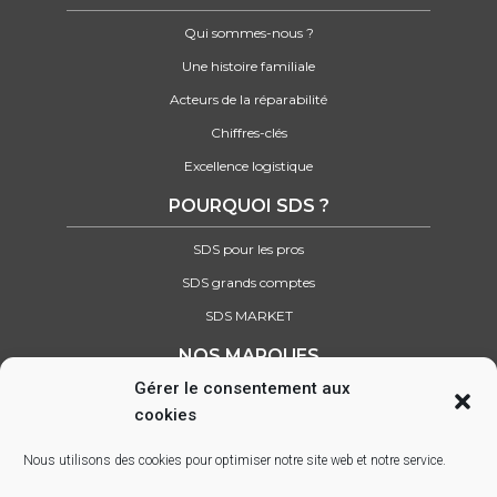
Qui sommes-nous ?
Une histoire familiale
Acteurs de la réparabilité
Chiffres-clés
Excellence logistique
POURQUOI SDS ?
SDS pour les pros
SDS grands comptes
SDS MARKET
NOS MARQUES
Gérer le consentement aux
Retrouvez tous nos partenaires
cookies
SUIVEZ-NOUS SUR :
Nous utilisons des cookies pour optimiser notre site web et notre service.