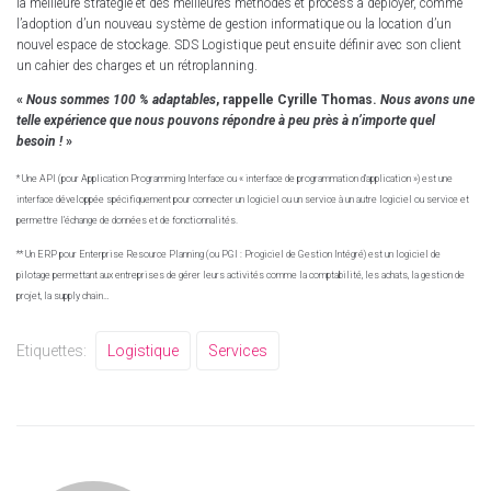
la meilleure stratégie et des meilleures méthodes et process à déployer, comme
l’adoption d’un nouveau système de gestion informatique ou la location d’un
nouvel espace de stockage. SDS Logistique peut ensuite définir avec son client
un cahier des charges et un rétroplanning.
«
Nous sommes 100 % adaptables
, rappelle Cyrille Thomas.
Nous avons une
telle expérience que nous pouvons répondre à peu près à n’importe quel
besoin !
»
* Une API (pour Application Programming Interface ou « interface de programmation d’application ») est une
interface développée spécifiquement pour connecter un logiciel ou un service à un autre logiciel ou service et
permettre l’échange de données et de fonctionnalités.
** Un ERP pour Enterprise Resource Planning (ou PGI : Progiciel de Gestion Intégré) est un logiciel de
pilotage permettant aux entreprises de gérer leurs activités comme la comptabilité, les achats, la gestion de
projet, la supply chain…
Etiquettes:
Logistique
Services