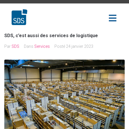
SDS, c’est aussi des services de logistique
Par
SDS
Dans
Services
Posté
24 janvier 2023